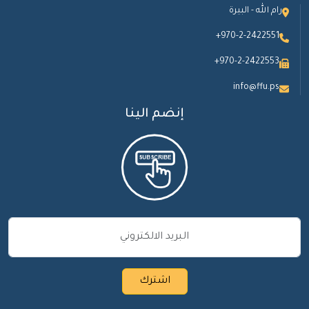
رام الله - البيرة
+970-2-2422551
+970-2-2422553
info@ffu.ps
إنضم الينا
اشترك