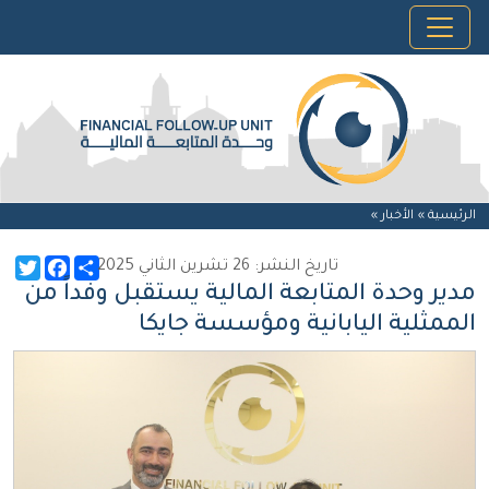
الرئيسية »
الأخبار
»
witter
Facebook
Share
تاريخ النشر: 26 تشرين الثاني 2025
مدير وحدة المتابعة المالية يستقبل وفداً من
الممثلية اليابانية ومؤسسة جايكا