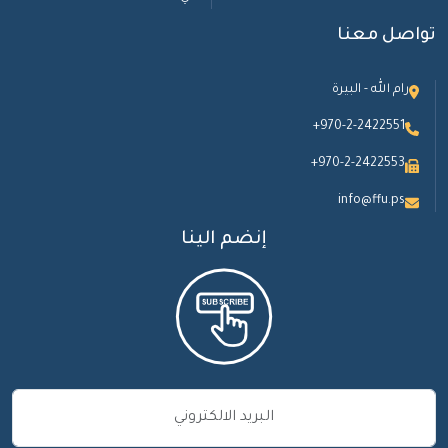
تواصل معنا
رام الله - البيرة
+970-2-2422551
+970-2-2422553
info@ffu.ps
إنضم الينا