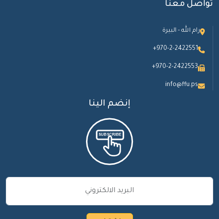
تواصل معنا
رام الله - البيرة
+970-2-2422551
+970-2-2422553
info@ffu.ps
إنضم الينا